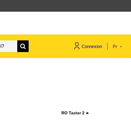
Connexion
Fr
maritime & pêche
migration et intégration
nutrition, santé & bien-être
RO Taster 2 ►
leadership du secteur public,
innovation et partage des
connaissances