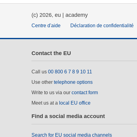
éducation et renforcement 
capacités
(c) 2026, eu | academy
énergie, changement climat
Centre d'aide
Déclaration de confidentialité
et environnement
Contact the EU
Call us
00 800 6 7 8 9 10 11
Use other
telephone options
Write to us via our
contact form
Meet us at a
local EU office
Find a social media account
Search for EU social media channels