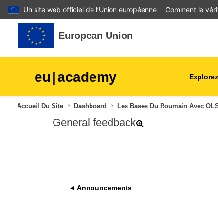
Un site web officiel de l’Union européenne
Comment le vérif
Passer au contenu principal
European Union
eu
|
academy
Explorez
agriculture et développeme
Accueil Du Site
Dashboard
Les Bases Du Roumain Avec OLS
rural
General feedback
enfants et jeunes
villes, développement urbai
régional
◄ Announcements
données, numérique et
technologie