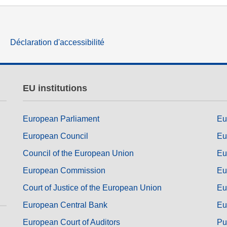
des
langue & culture
ique
justice, droits fondamentaux et
Déclaration d'accessibilité
humains, et démocratie
EU institutions
European Parliament
Eu
European Council
Eu
Council of the European Union
Eu
European Commission
Eu
Court of Justice of the European Union
Eu
European Central Bank
Eu
European Court of Auditors
Pu