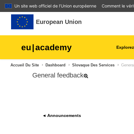
Un site web officiel de l’Union européenne
Comment le vérif
Passer au contenu principal
European Union
eu
|
academy
Explorez
agriculture et développeme
Accueil Du Site
Dashboard
Slovaque Des Services
Genera
rural
General feedback
enfants et jeunes
villes, développement urbai
régional
◄ Announcements
données, numérique et
technologie