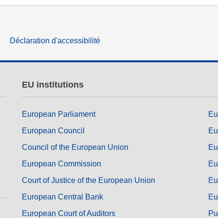
des
langue & culture
ique
justice, droits fondamentaux et
Déclaration d'accessibilité
humains, et démocratie
EU institutions
European Parliament
Eu
European Council
Eu
Council of the European Union
Eu
European Commission
Eu
Court of Justice of the European Union
Eu
European Central Bank
Eu
European Court of Auditors
Pu