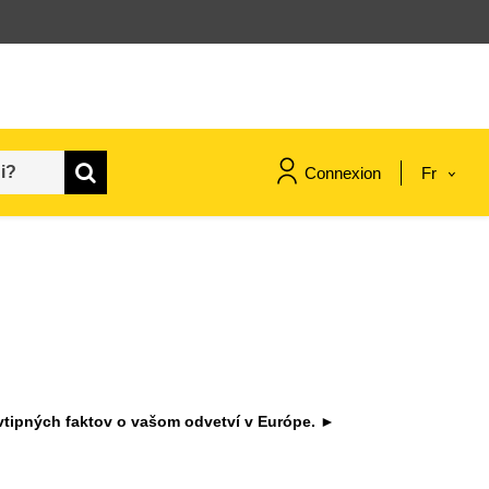
Connexion
Fr
maritime & pêche
migration et intégration
nutrition, santé & bien-être
vtipných faktov o vašom odvetví v Európe. ►
leadership du secteur public,
innovation et partage des
connaissances