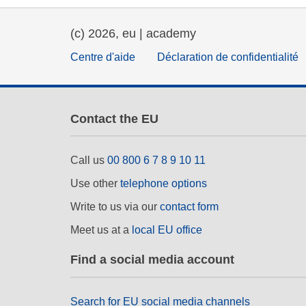
éducation et renforcement 
capacités
(c) 2026, eu | academy
énergie, changement climat
Centre d'aide
Déclaration de confidentialité
et environnement
Contact the EU
Call us
00 800 6 7 8 9 10 11
Use other
telephone options
Write to us via our
contact form
Meet us at a
local EU office
Find a social media account
Search for EU social media channels