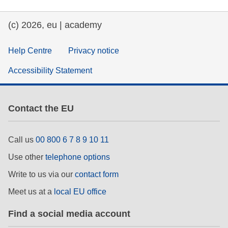
освіта та розвиток потенціалу
(c) 2026, eu | academy
енергетика, зміна клімату та довкілля
Help Centre
Privacy notice
Accessibility Statement
працевлаштування, комерційна
діяльність та економіка
безпечність харчових продуктів та
Contact the EU
продовольча безпека
нестабільність, кризові ситуації та
Call us
00 800 6 7 8 9 10 11
стійкість
Use other
telephone options
гендер, нерівність та інклюзія
Write to us via our
contact form
Meet us at a
local EU office
мова та культура
Find a social media account
право, справедливість, основні права