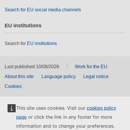
та права людини та демократія
Search for EU social media channels
морське судноплавство та рибальство
EU institutions
міграція та інтеграція
Search for
EU institutions
харчування, здоров'я та добробут
Last published 10/08/2026
Work for the EU
лідерство в державному секторі,
інновації та обмін знаннями
About this site
Language policy
Legal notice
Cookies
Транспорт та інфраструктура
This site uses cookies. Visit our
cookies policy
or click the link in any footer for more
page
information and to change your preferences.