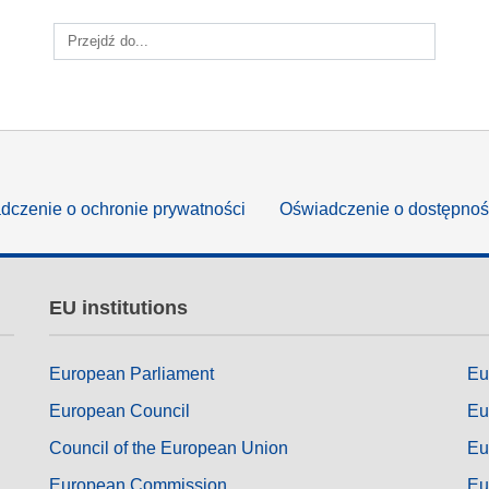
ng
language & culture
Przejdź do...
e
law, justice, fundamental and
human rights, & democracy
dczenie o ochronie prywatności
Oświadczenie o dostępnoś
EU institutions
European Parliament
Eu
European Council
Eu
Council of the European Union
Eu
European Commission
Eu