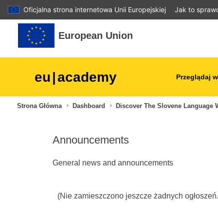
Oficjalna strona internetowa Unii Europejskiej
Jak to spraw
Przejdź do głównej zawartości
European Union
eu
|
academy
Przeglądaj w
Strona Główna
Dashboard
Discover The Slovene Language 
agriculture & rural develop
Announcements
children & youth
General news and announcements
cities, urban & regional
development
(Nie zamieszczono jeszcze żadnych ogłoszeń.
data, digital & technology