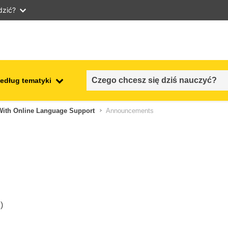
dzić?
edług tematyki
employment, trade and the
With Online Language Support
Announcements
ment
economy
food safety & security
fragility, crisis situations &
resilience
)
gender, inequality & inclusion