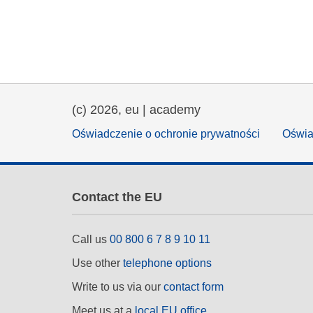
education & capacity buildi
energy, climate change & th
environment
(c) 2026, eu | academy
Oświadczenie o ochronie prywatności
Oświa
Contact the EU
Call us
00 800 6 7 8 9 10 11
Use other
telephone options
Write to us via our
contact form
Meet us at a
local EU office