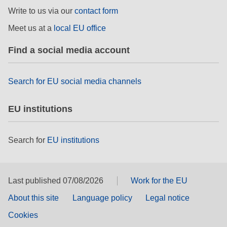
fundamentales, y democracia
Write to us via our
contact form
Meet us at a
local EU office
marítimo y pesca
Find a social media account
migración e integración
Search for EU social media channels
nutrición, salud y bienestar
EU institutions
liderazgo, innovación y el intercambio de
conocimientos en el sector público
Search for
EU institutions
transporte e infraestructuras
Last published 07/08/2026
Work for the EU
About this site
Language policy
Legal notice
Cookies