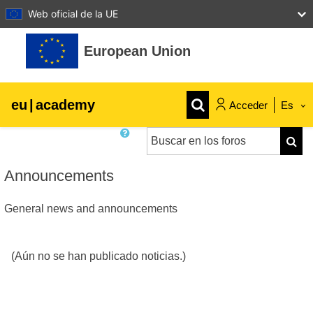
Web oficial de la UE
Salta al contenido principal
European Union
eu
|
academy
Acceder
Es
Buscar en los foros
Explore by topic:
Busca
agricultura y desarrollo rural
Announcements
General news and announcements
niños y jóvenes
desarrollo de zonas urbanas y regionales
(Aún no se han publicado noticias.)
datos, digital & tecnología