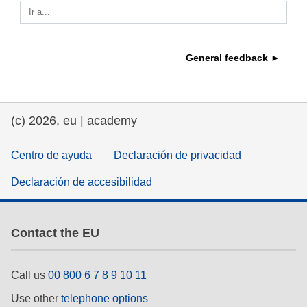
Ir a...
educación y desarrollo de capacidades
General feedback ►
energía, cambio climático y medio
ambiente
empleo, comercio y economía
(c) 2026, eu | academy
cadena y seguridad alimenticias
Centro de ayuda
Declaración de privacidad
Declaración de accesibilidad
fragilidad, situaciones de crisis y
resiliencia
género, desigualdad e inclusión
Contact the EU
lenguas y cultura
Call us
00 800 6 7 8 9 10 11
Use other
telephone options
justicia, derechos humanos y