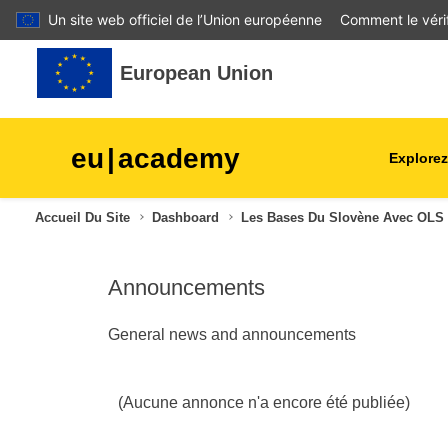
Un site web officiel de l’Union européenne
Comment le vérif
Passer au contenu principal
European Union
eu
|
academy
Explorez
agriculture et développeme
Accueil Du Site
Dashboard
Les Bases Du Slovène Avec OLS 
rural
Announcements
enfants et jeunes
General news and announcements
villes, développement urbai
régional
données, numérique et
(Aucune annonce n'a encore été publiée)
technologie