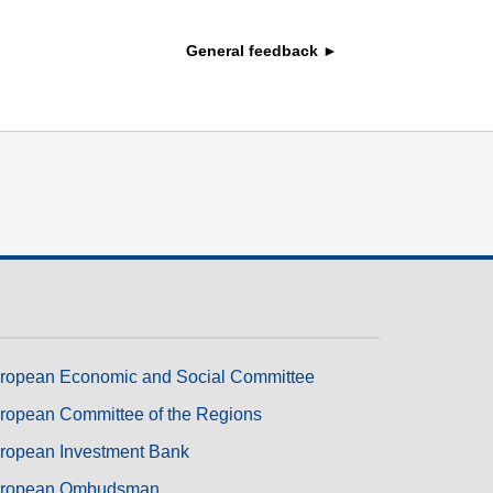
transport et infrastructure
General feedback ►
ropean Economic and Social Committee
ropean Committee of the Regions
ropean Investment Bank
ropean Ombudsman