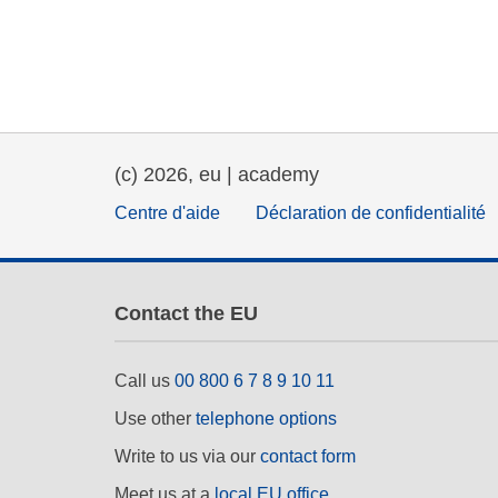
éducation et renforcement 
capacités
énergie, changement climat
et environnement
(c) 2026, eu | academy
Centre d'aide
Déclaration de confidentialité
Contact the EU
Call us
00 800 6 7 8 9 10 11
Use other
telephone options
Write to us via our
contact form
Meet us at a
local EU office