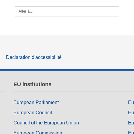
des
langue & culture
Aller à…
ique
justice, droits fondamentaux et
humains, et démocratie
Déclaration d'accessibilité
EU institutions
European Parliament
Eu
European Council
Eu
Council of the European Union
Eu
European Commission
Eu