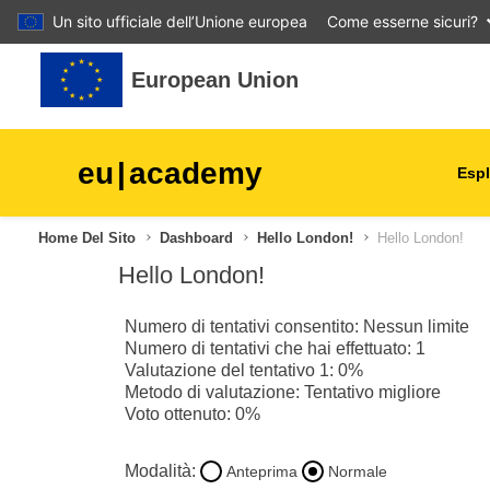
Un sito ufficiale dell’Unione europea
Come esserne sicuri?
Vai al contenuto principale
European Union
eu
|
academy
Espl
Home Del Sito
Dashboard
Hello London!
Hello London!
agricoltura e sviluppo rurale
Hello London!
bambini e giovani
Numero di tentativi consentito: Nessun limite
Numero di tentativi che hai effettuato: 1
Valutazione del tentativo 1: 0%
città, sviluppo urbano e reg
Metodo di valutazione: Tentativo migliore
Voto ottenuto: 0%
dati, digitale e tecnologia
Modalità:
Anteprima
Normale