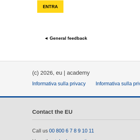
educazione e sviluppo delle
capacità
energia, cambiamenti climati
ambiente
◄ General feedback
(c) 2026, eu | academy
Informativa sulla privacy
Informativa sulla pr
Contact the EU
Call us
00 800 6 7 8 9 10 11