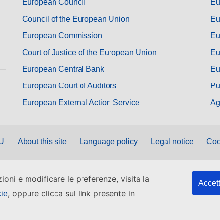
European Council
Eu
Council of the European Union
Eu
European Commission
Eu
Court of Justice of the European Union
Eu
European Central Bank
Eu
European Court of Auditors
Pu
European External Action Service
Ag
EU
About this site
Language policy
Legal notice
Coo
zioni e modificare le preferenze, visita la
Accett
, oppure clicca sul link presente in
kie