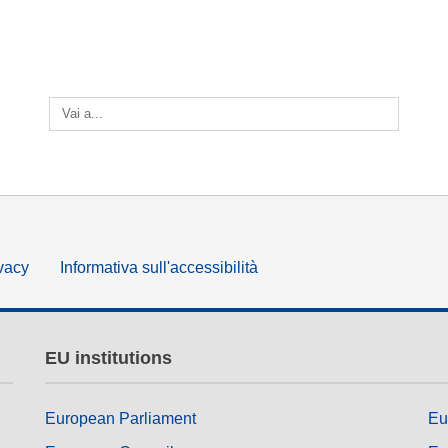
language & culture
ci e
giustizia, diritti fondamentali e
umani e democrazia
Vai a...
ivacy
Informativa sull'accessibilità
EU institutions
European Parliament
Eu