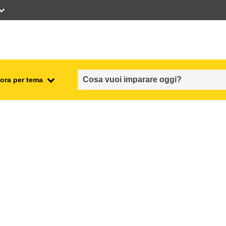
ora per tema
occupazione, commercio ed
economia
sicurezza e protezione alimentare
fragilità, situazioni di crisi e
ionale
resilienza
genere, disuguaglianza e
inclusione