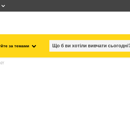
йте за темами
працевлаштування, комерційна
NY
ості
діяльність та економіка
безпечність харчових
продуктів та продовольча
безпека
ний
нестабільність, кризові
ситуації та стійкість
ітні
гендер, нерівність та інклюзія