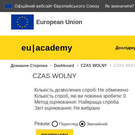
Офіційний вебсайт Європейського Союзу
Як визначити?
Перейти до головного вмісту
European Union
eu
|
academy
Досліджу
Аграрне виробництво і
Домашня Сторінка
Dashboard
CZAS WOLNY
CZAS WOL
розвиток сільської місцев
CZAS WOLNY
діти та молодь
Кількість дозволених спроб: Не обмежено
Кількість спроб, які ви повинні зробити: 0
міста, міський і регіональ
Метод оцінювання: Найкраща спроба
розвиток
Звіт оцінювання: Не вибрано
дані, діджиталізація та нов
Режим:
Перегляд
Звичайний
технології