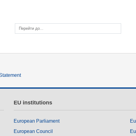
іалу
мова та культура
та
право, справедливість,
основні права та права
Перейти до...
людини та демократія
 Statement
EU institutions
European Parliament
Eu
European Council
Eu