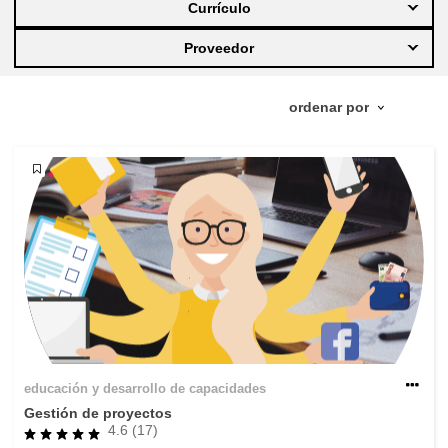
Currículo
educación y desarrollo de capacidades
Proveedor
energía, cambio climático y medio
ambiente
empleo, comercio y economía
cadena y seguridad alimenticias
fragilidad, situaciones de crisis y
resiliencia
género, desigualdad e inclusión
educación y desarrollo de capacidades
lenguas y cultura
Gestión de proyectos
4.6 (17)
justicia, derechos humanos y