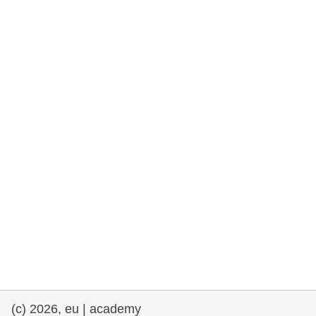
rights, & democracy
maritime & fisheries
migration & integration
nutrition, health & wellbeing
public sector leadership, innovation &
knowledge sharing
Transport und Infrastruktur
(c) 2026, eu | academy