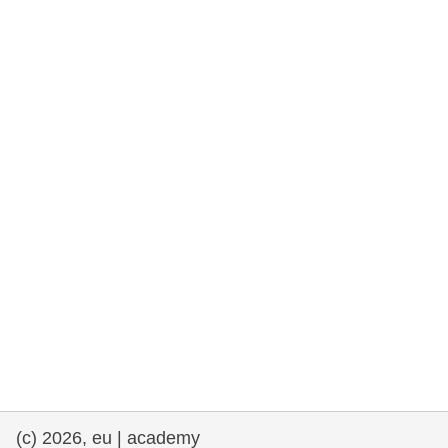
rights, & democracy
maritime & fisheries
migration & integration
nutrition, health & wellbeing
public sector leadership, innovation &
knowledge sharing
transport & infrastructure
(c) 2026, eu | academy