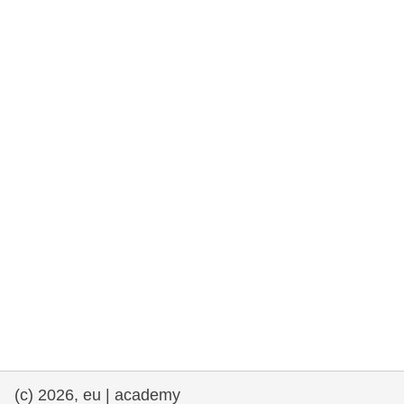
rights, & democracy
maritime & fisheries
migration & integration
nutrition, health & wellbeing
public sector leadership, innovation &
knowledge sharing
transport & infrastructure
(c) 2026, eu | academy