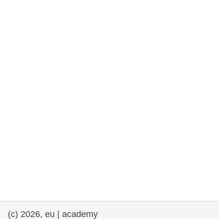
rights, & democracy
maritime & fisheries
migration & integration
nutrition, health & wellbeing
public sector leadership, innovation &
knowledge sharing
transport & infrastructure
(c) 2026, eu | academy