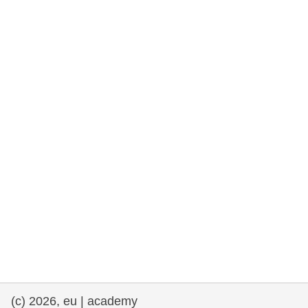
rights, & democracy
maritime & fisheries
migration & integration
nutrition, health & wellbeing
public sector leadership, innovation &
knowledge sharing
transport & infrastructure
(c) 2026, eu | academy