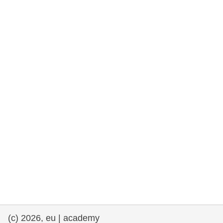
rights, & democracy
maritime & fisheries
migration & integration
nutrition, health & wellbeing
public sector leadership, innovation &
knowledge sharing
transport & infrastructure
(c) 2026, eu | academy