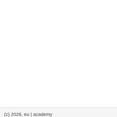
rights, & democracy
maritime & fisheries
migration & integration
nutrition, health & wellbeing
public sector leadership, innovation &
knowledge sharing
transport & infrastructure
(c) 2026, eu | academy