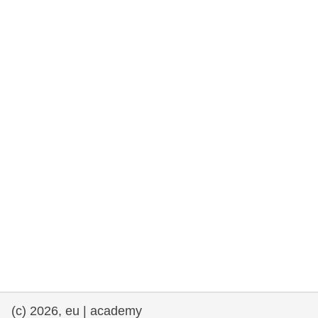
rights, & democracy
maritime & fisheries
migration & integration
nutrition, health & wellbeing
public sector leadership, innovation &
knowledge sharing
transport & infrastructure
(c) 2026, eu | academy