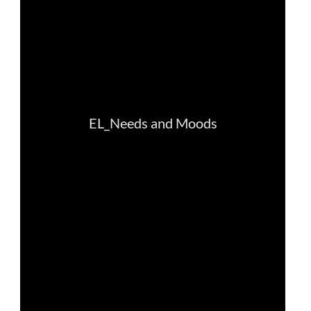
law, justice, fundamental and human
rights, & democracy
maritime & fisheries
migration & integration
nutrition, health & wellbeing
public sector leadership, innovation &
knowledge sharing
transport & infrastructure