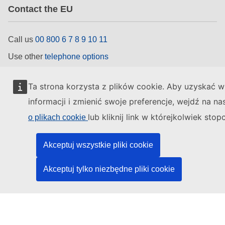
Contact the EU
Call us
00 800 6 7 8 9 10 11
Use other
telephone options
Write to us via our
contact form
Ta strona korzysta z plików cookie. Aby uzyskać w
Meet us at a
local EU office
informacji i zmienić swoje preferencje, wejdź na n
Find a social media account
lub kliknij link w którejkolwiek stop
o plikach cookie
Search for EU social media channels
Akceptuj wszystkie pliki cookie
Akceptuj tylko niezbędne pliki cookie
EU institutions
Search for
EU institutions