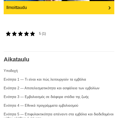
rights, & democracy
Ilmoittaudu
maritime & fisheries
migration & integration
5 (1)
nutrition, health & wellbeing
Aikataulu
public sector leadership, innovation &
knowledge sharing
Υποδοχή
Ενότητα 1 — Τι είναι και πώς λειτουργούν τα εμβόλια
transport & infrastructure
Ενότητα 2 — Αποτελεσματικότητα και ασφάλεια των εμβολίων
Ενότητα 3 — Εμβολιασμός σε διάφορα στάδια της ζωής
Ενότητα 4 — Εθνικά προγράμματα εμβολιασμού
Ενότητα 5 — Επιφυλακτικότητα απέναντι στα εμβόλια και διαδεδομένοι