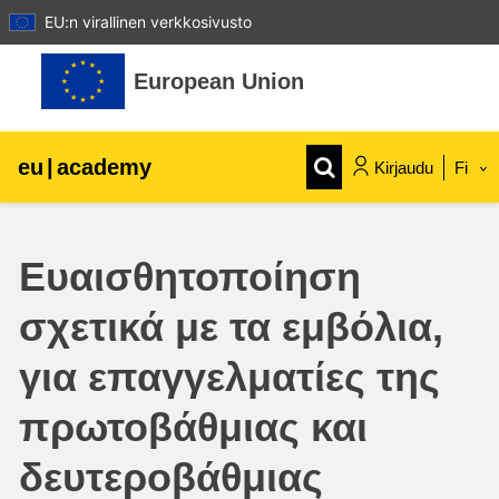
EU:n virallinen verkkosivusto
Siirry pääsisältöön
European Union
eu
|
academy
Kirjaudu
Fi
Explore by topic:
Ευαισθητοποίηση
agriculture & rural development
σχετικά με τα εμβόλια,
children & youth
για επαγγελματίες της
cities, urban & regional development
πρωτοβάθμιας και
δευτεροβάθμιας
data, digital & technology