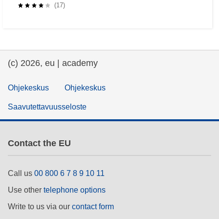
Learners through Self-Regulated Learning
(17)
(c) 2026, eu | academy
Ohjekeskus
Ohjekeskus
Saavutettavuusseloste
Contact the EU
Call us
00 800 6 7 8 9 10 11
Use other
telephone options
Write to us via our
contact form