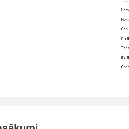
That
I ha
Next
Can 
I'm 
Thes
It's
Chec
pasākumi