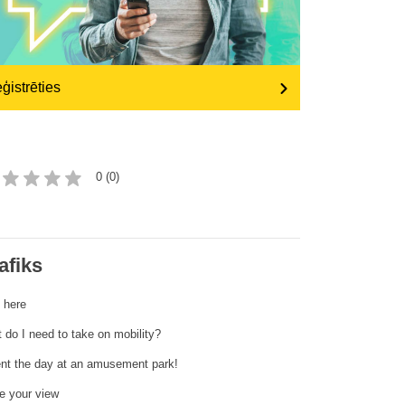
transport & infrastructure
ģistrēties
0 (0)
afiks
t here
 do I need to take on mobility?
ent the day at an amusement park!
e your view