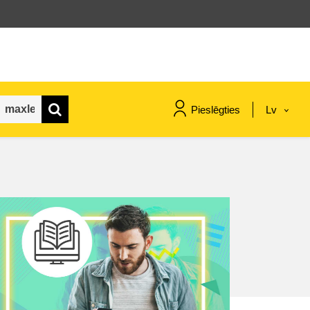
Pieslēgties
Lv
maritime & fisheries
migration & integration
nutrition, health & wellbeing
public sector leadership,
innovation & knowledge sharing