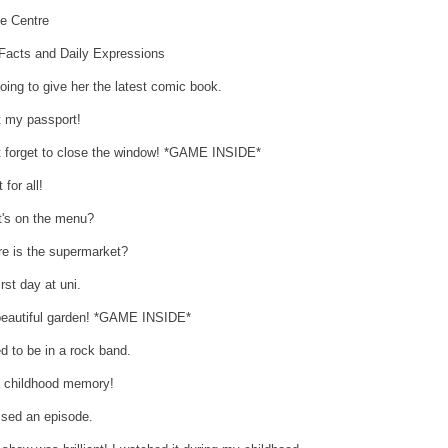
 Centre
Facts and Daily Expressions
going to give her the latest comic book.
st my passport!
t forget to close the window! *GAME INSIDE*
 for all!
's on the menu?
e is the supermarket?
rst day at uni.
eautiful garden! *GAME INSIDE*
ed to be in a rock band.
 a childhood memory!
ssed an episode.