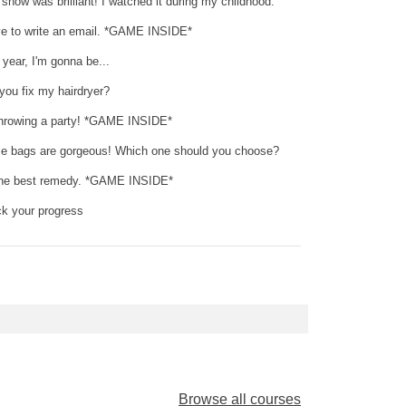
 show was brilliant! I watched it during my childhood.
ve to write an email. *GAME INSIDE*
 year, I'm gonna be...
you fix my hairdryer?
throwing a party! *GAME INSIDE*
e bags are gorgeous! Which one should you choose?
 the best remedy. *GAME INSIDE*
k your progress
Browse all courses