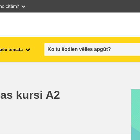
 no citām?
 pēc temata
employment, trade and the
ment
economy
food safety & security
das kursi A2
fragility, crisis situations &
resilience
gender, inequality & inclusion