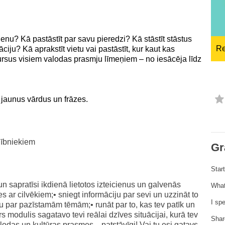
ng
language & culture
e
law, justice, fundamental and
dienu? Kā pastāstīt par savu pieredzi? Kā stāstīt stāstus
human rights, & democracy
Re
iju? Kā aprakstīt vietu vai pastāstīt, kur kaut kas
ursus visiem valodas prasmju līmeņiem – no iesācēja līdz
s jaunus vārdus un frāzes.
lībniekiem
Gr
Star
 sapratīsi ikdienā lietotos izteicienus un galvenās
What
ies ar cilvēkiem;• sniegt informāciju par sevi un uzzināt to
I sp
ju par pazīstamām tēmām;• runāt par to, kas tev patīk un
rs modulis sagatavo tevi reālai dzīves situācijai, kurā tev
Shar
das un kultūras prasmes... patstāvīgi! Vai tu esi gatavs