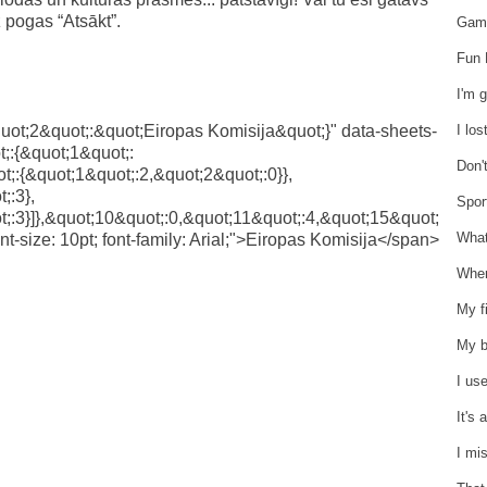
 pogas “Atsākt”.
Game
Fun 
I'm 
uot;2&quot;:&quot;Eiropas Komisija&quot;}" data-sheets-
I lo
;:{&quot;1&quot;:
Don'
t;:{&quot;1&quot;:2,&quot;2&quot;:0}},
;:3},
Sport
;:3}]},&quot;10&quot;:0,&quot;11&quot;:4,&quot;15&quot;
What
font-size: 10pt; font-family: Arial;">Eiropas Komisija</span>
Wher
My fi
My b
I us
It's
I mi