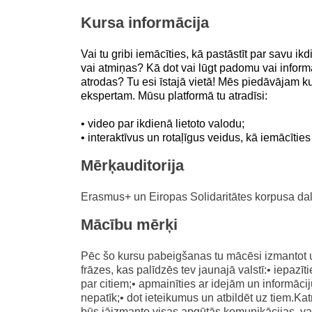
education & capacity buildi
Kursa informācija
energy, climate change & th
Vai tu gribi iemācīties, kā pastāstīt par savu ik
environment
vai atmiņas? Kā dot vai lūgt padomu vai informāc
atrodas? Tu esi īstajā vietā! Mēs piedāvājam k
ekspertam. Mūsu platformā tu atradīsi:
• video par ikdienā lietoto valodu;
• interaktīvus un rotaļīgus veidus, kā iemācītie
Mērķauditorija
Erasmus+ un Eiropas Solidaritātes korpusa da
Mācību mērķi
Pēc šo kursu pabeigšanas tu mācēsi izmantot un
frāzes, kas palīdzēs tev jaunajā valstī:• iepazīt
par citiem;• apmainīties ar idejām un informāci
nepatīk;• dot ieteikumus un atbildēt uz tiem.Kat
būs jāizmanto visas apgūtās komunikācijas, valo