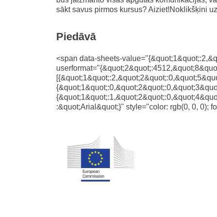
sākt savus pirmos kursus? Aiziet!Noklikšķini uz
Piedāvā
<span data-sheets-value="{&quot;1&quot;:2,&q
userformat="{&quot;2&quot;:4512,&quot;8&quot
[{&quot;1&quot;:2,&quot;2&quot;:0,&quot;5&quo
{&quot;1&quot;:0,&quot;2&quot;:0,&quot;3&quot
{&quot;1&quot;:1,&quot;2&quot;:0,&quot;4&quot
:&quot;Arial&quot;}" style="color: rgb(0, 0, 0); 