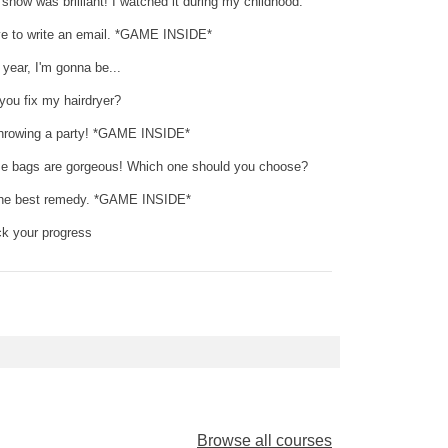
 show was brilliant! I watched it during my childhood.
ve to write an email. *GAME INSIDE*
 year, I'm gonna be...
you fix my hairdryer?
throwing a party! *GAME INSIDE*
e bags are gorgeous! Which one should you choose?
 the best remedy. *GAME INSIDE*
k your progress
Browse all courses