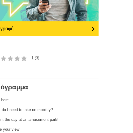
transport & infrastructure
γγραφή
1 (3)
όγραμμα
t here
 do I need to take on mobility?
ent the day at an amusement park!
e your view