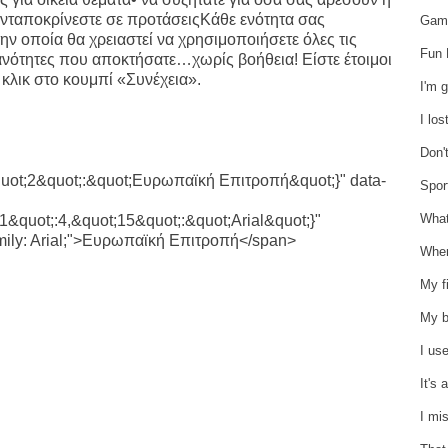
 ανταποκρίνεστε σε προτάσειςΚάθε ενότητα σας
Game
ην οποία θα χρειαστεί να χρησιμοποιήσετε όλες τις
Fun 
κανότητες που αποκτήσατε…χωρίς βοήθεια! Είστε έτοιμοι
κλικ στο κουμπί «Συνέχεια».
I'm 
I lo
Don'
quot;2&quot;:&quot;Ευρωπαϊκή Επιτροπή&quot;}" data-
Sport
What
1&quot;:4,&quot;15&quot;:&quot;Arial&quot;}"
t-family: Arial;">Ευρωπαϊκή Επιτροπή</span>
Wher
My fi
My b
I us
It's
I mi