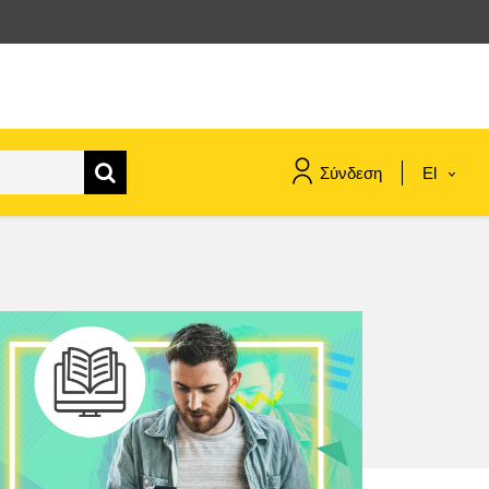
Σύνδεση
El
maritime & fisheries
migration & integration
nutrition, health & wellbeing
public sector leadership,
innovation & knowledge sharing