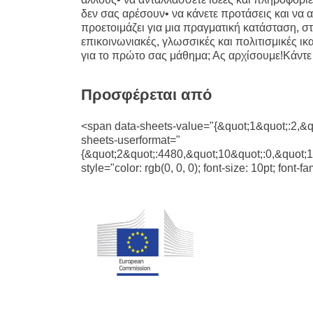
δεν σας αρέσουν• να κάνετε προτάσεις και να
προετοιμάζει για μια πραγματική κατάσταση, στ
επικοινωνιακές, γλωσσικές και πολιτισμικές ι
για το πρώτο σας μάθημα; Ας αρχίσουμε!Κάντε 
Προσφέρεται από
<span data-sheets-value="{&quot;1&quot;:2,&
sheets-userformat="
{&quot;2&quot;:4480,&quot;10&quot;:0,&quot;1
style="color: rgb(0, 0, 0); font-size: 10pt; fon