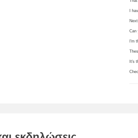
That
I ha
Next
Can 
I'm 
Thes
It's
Chec
αι εκδηλώσεις