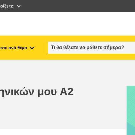
ρίζετε;
στε ανά θέμα
employment, trade and the
ment
economy
food safety & security
ηνικών μου Α2
fragility, crisis situations &
resilience
gender, inequality & inclusion