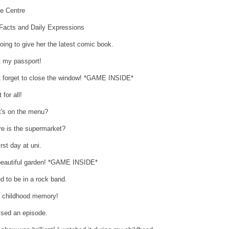
 Centre
Facts and Daily Expressions
going to give her the latest comic book.
st my passport!
t forget to close the window! *GAME INSIDE*
 for all!
's on the menu?
e is the supermarket?
rst day at uni.
eautiful garden! *GAME INSIDE*
ed to be in a rock band.
 a childhood memory!
ssed an episode.