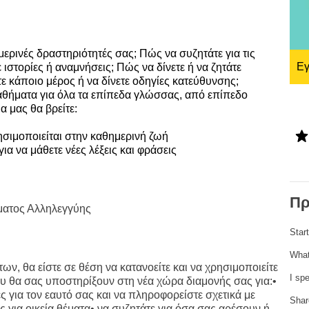
ng
language & culture
e
law, justice, fundamental and
μερινές δραστηριότητές σας; Πώς να συζητάτε για τις
human rights, & democracy
Ε
ιστορίες ή αναμνήσεις; Πώς να δίνετε ή να ζητάτε
 κάποιο μέρος ή να δίνετε οδηγίες κατεύθυνσης;
θήματα για όλα τα επίπεδα γλώσσας, από επίπεδο
 μας θα βρείτε:
σιμοποιείται στην καθημερινή ζωή
ια να μάθετε νέες λέξεις και φράσεις
Πρ
ματος Αλληλεγγύης
Star
What
, θα είστε σε θέση να κατανοείτε και να χρησιμοποιείτε
I sp
ου θα σας υποστηρίξουν στη νέα χώρα διαμονής σας για:•
ς για τον εαυτό σας και να πληροφορείστε σχετικά με
Shar
 για οικεία θέματα• να συζητάτε για όσα σας αρέσουν ή