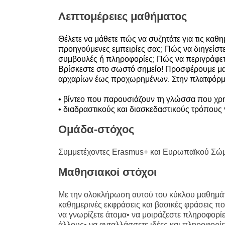
education & capacity buildi
Λεπτομέρειες μαθήματος
energy, climate change & th
Θέλετε να μάθετε πώς να συζητάτε για τις καθη
environment
προηγούμενες εμπειρίες σας; Πώς να διηγείστε 
συμβουλές ή πληροφορίες; Πώς να περιγράφετε
Βρίσκεστε στο σωστό σημείο! Προσφέρουμε μα
αρχαρίων έως προχωρημένων. Στην πλατφόρμα
• βίντεο που παρουσιάζουν τη γλώσσα που χρη
• διαδραστικούς και διασκεδαστικούς τρόπους γ
Ομάδα-στόχος
Συμμετέχοντες Erasmus+ και Ευρωπαϊκού Σώ
Μαθησιακοί στόχοι
Με την ολοκλήρωση αυτού του κύκλου μαθημάτων
καθημερινές εκφράσεις και βασικές φράσεις π
να γνωρίζετε άτομα• να μοιράζεστε πληροφορίε
άλλους• να ανταλλάσσετε ιδέες και πληροφορίες