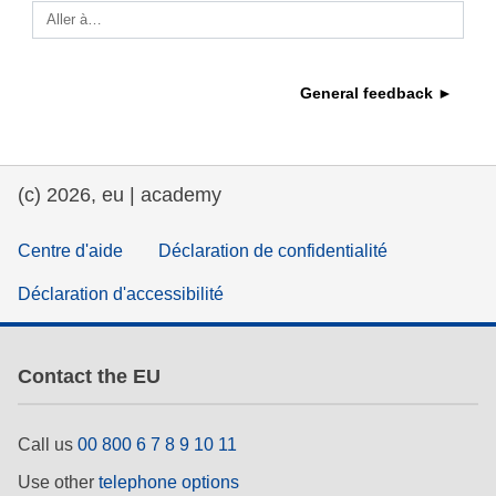
Aller à…
éducation et renforcement des capacités
General feedback ►
énergie, changement climatique et
environnement
emploi, commerce et économie
(c) 2026, eu | academy
salubrité et sécurité alimentaire
Centre d'aide
Déclaration de confidentialité
Déclaration d'accessibilité
fragilité, situations de crise & résilience
genre, inégalité et inclusion
Contact the EU
langue & culture
Call us
00 800 6 7 8 9 10 11
Use other
telephone options
justice, droits fondamentaux et humains,