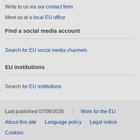
et démocratie
Write to us via our
contact form
Meet us at a
local EU office
maritime & pêche
Find a social media account
migration et intégration
Search for EU social media channels
nutrition, santé & bien-être
EU institutions
leadership du secteur public, innovation et
partage des connaissances
Search for
EU institutions
transport et infrastructure
Last published 07/08/2026
Work for the EU
About this site
Language policy
Legal notice
Cookies