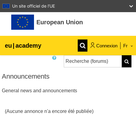
Un site officiel de l’UE
Passer au contenu principal
European Union
eu
|
academy
Connexion
Fr
Recherche (forums)
Explore by topic:
Reche
agriculture et développement rural
Announcements
General news and announcements
enfants et jeunes
villes, développement urbain et régional
(Aucune annonce n'a encore été publiée)
données, numérique et technologie