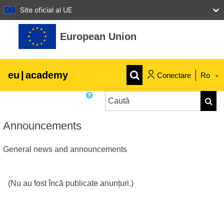
Site oficial al UE
Sari la conţinutul principal
European Union
eu
|
academy
Conectare
Ro
Caută
Explore by topic:
Caută
agricultura & dezvoltare rurala
Announcements
General news and announcements
copii & tineret
orașe, dezvoltare urbană și regională
(Nu au fost încă publicate anunțuri.)
date, digital și tehnologie