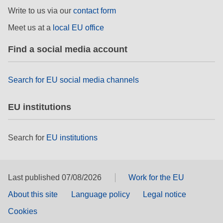
drepturile omului și democrație
Write to us via our
contact form
Meet us at a
local EU office
maritime si pescuit
Find a social media account
migrație și integrare
Search for EU social media channels
nutriție, sănătate și bunăstare
EU institutions
leadership în sectorul public, inovare și
schimb de cunoștințe
Search for
EU institutions
transport și infrastructură
Last published 07/08/2026
Work for the EU
About this site
Language policy
Legal notice
Cookies