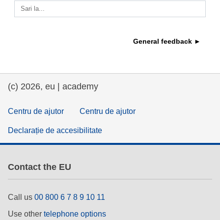
Sari la...
educație și consolidare a capacităților
General feedback ►
energie, schimbări climatice și mediu
ocuparea forţei de muncă, comerţul şi
economia
(c) 2026, eu | academy
food safety & security
Centru de ajutor
Centru de ajutor
Declarație de accesibilitate
fragilitate, situații de criză și reziliență
gen, inegalitate și incluziune
Contact the EU
language & culture
Call us
00 800 6 7 8 9 10 11
Use other
telephone options
drept, justiție, drepturi fundamentale,