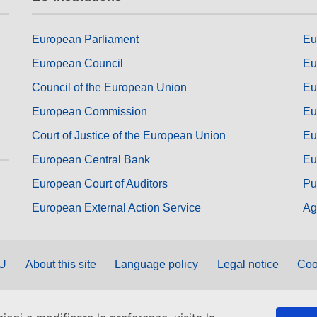
European Parliament
Eu
European Council
Eu
Council of the European Union
Eu
European Commission
Eu
Court of Justice of the European Union
Eu
European Central Bank
Eu
European Court of Auditors
Pu
European External Action Service
Ag
EU
About this site
Language policy
Legal notice
Coo