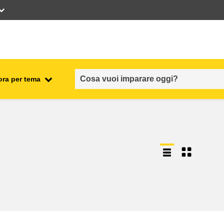
ora per tema
occupazione, commercio ed
economia
sicurezza e protezione alimentare
fragilità, situazioni di crisi e
ionale
resilienza
genere, disuguaglianza e
inclusione