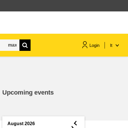
Login
It
marittimo e pesca
migrazione e integrazione
Upcoming events
nutrizione, salute e benessere
leadership del settore pubblico,
innovazione e condivisione delle
◄
August 2026
conoscenze