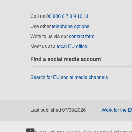
Call us
00 800 6 7 8 9 10 11
Use other
telephone options
Write to us via our
contact form
Meet us at a
local EU office
Find a social media account
Search for EU social media channels
Last published 07/08/2026
Work for the 