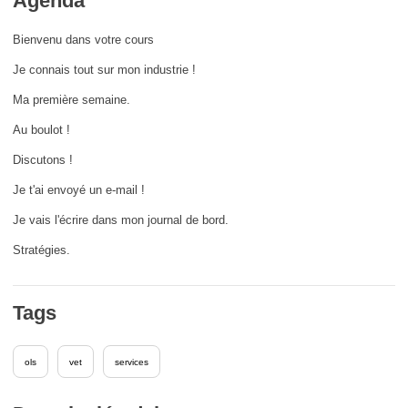
Agenda
fundamentales, y democracia
Bienvenu dans votre cours
marítimo y pesca
Je connais tout sur mon industrie !
Ma première semaine.
migración e integración
Au boulot !
Discutons !
nutrición, salud y bienestar
Je t'ai envoyé un e-mail !
liderazgo, innovación y el intercambio de
Je vais l'écrire dans mon journal de bord.
conocimientos en el sector público
Stratégies.
transporte e infraestructuras
Tags
ols
vet
services