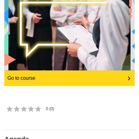
educación y desarrollo de capacidades
energía, cambio climático y medio
ambiente
empleo, comercio y economía
cadena y seguridad alimenticias
Go to course
fragilidad, situaciones de crisis y
resiliencia
género, desigualdad e inclusión
0 (0)
lenguas y cultura
justicia, derechos humanos y