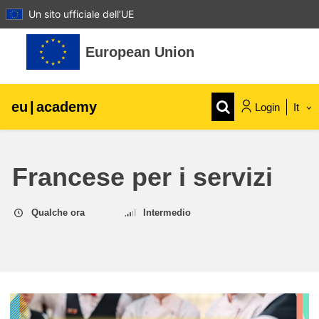
Un sito ufficiale dell’UE
Vai al contenuto principale
European Union
eu
|
academy
Login
It
Explore by topic:
Francese per i servizi
agricoltura e sviluppo rurale
Qualche ora
Intermedio
bambini e giovani
città, sviluppo urbano e regionale
dati, digitale e tecnologia