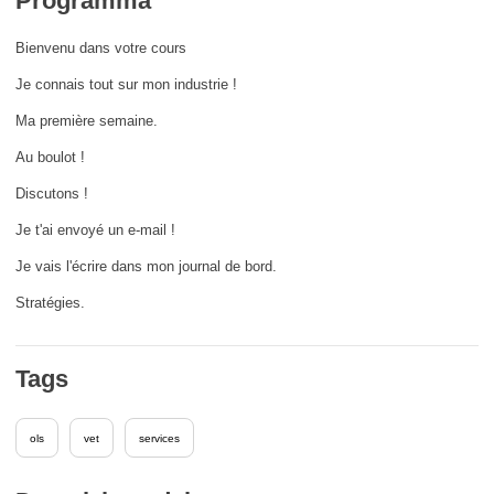
Programma
democrazia
Bienvenu dans votre cours
marittimo e pesca
Je connais tout sur mon industrie !
Ma première semaine.
migrazione e integrazione
Au boulot !
Discutons !
nutrizione, salute e benessere
Je t'ai envoyé un e-mail !
leadership del settore pubblico,
Je vais l'écrire dans mon journal de bord.
innovazione e condivisione delle
conoscenze
Stratégies.
trasporti e infrastrutture
Tags
ols
vet
services