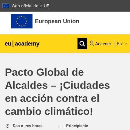
Web oficial de la UE
Salta al contenido principal
European Union
eu
|
academy
Acceder
Es
Explore by topic:
Pacto Global de
agricultura y desarrollo rural
Alcaldes – ¡Ciudades
niños y jóvenes
en acción contra el
desarrollo de zonas urbanas y regionales
cambio climático!
datos, digital & tecnología
Dos o tres horas
Principiante