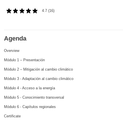
fundamentales, y democracia
4.7 (16)
marítimo y pesca
migración e integración
Agenda
Overview
nutrición, salud y bienestar
Módulo 1 – Presentación
liderazgo, innovación y el intercambio de
Módulo 2 – Mitigación al cambio climático
conocimientos en el sector público
Módulo 3 - Adaptación al cambio climático
transporte e infraestructuras
Módulo 4 - Acceso a la energía
Módulo 5 - Conocimiento transversal
Módulo 6 - Capítulos regionales
Certificate