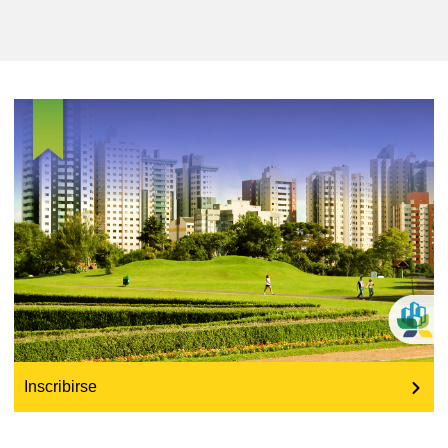
educación y desarrollo de capacidades
energía, cambio climático y medio
ambiente
empleo, comercio y economía
cadena y seguridad alimenticias
fragilidad, situaciones de crisis y
resiliencia
género, desigualdad e inclusión
Inscribirse
lenguas y cultura
justicia, derechos humanos y