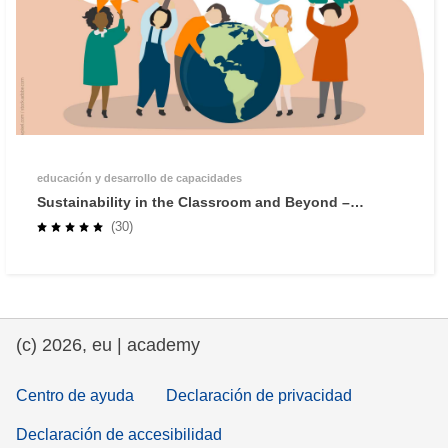
educación y desarrollo de capacidades
Sustainability in the Classroom and Beyond –
Engage the Whole School!
(30)
(c) 2026, eu | academy
Centro de ayuda
Declaración de privacidad
Declaración de accesibilidad